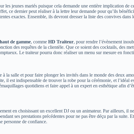
ur les jeunes mariés puisque cela demande une entière implication de ce
ffet, ce dernier peut réaliser à la lettre leur demande pour qu’ils bénéfi
tes exactes. Ensemble, ils devront dresser la liste des convives dans l
 haut de gamme
, comme
HD Traiteur
, pour rendre l’évènement inoubl
onction des requêtes de la clientèle. Que ce soient des cocktails, des met
et somptueux. Le traiteur pourra donc réaliser un menu sur mesure en fon
ie à la salle et pour faire plonger les invités dans le monde des deux a
te, il est indispensable de trouver la robe pour la cérémonie, et l’idéal
émaquillages quotidiens et faire appel à un expert en esthétique afin d’êtr
ement en choisissant un excellent DJ ou un animateur. Par ailleurs, il n
endant ses prestations précédentes pour ne pas être déçu par la suite. Et l
ne personne de confiance.