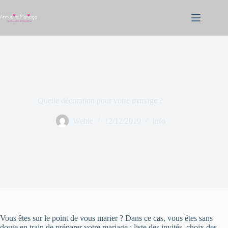
Passer
au
contenu
Quelle décoration pour votre mariage ?
Webie
12/12/2019
Info
Vous êtes sur le point de vous marier ? Dans ce cas, vous êtes sans
doute en train de préparer votre mariage : liste des invités, choix des