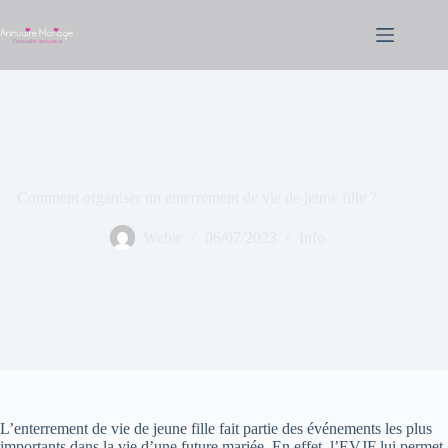
Passer
au
contenu
Comment organiser un enterrement de vie de jeune fille ?
Webie
06/07/2023
Info
L’enterrement de vie de jeune fille fait partie des événements les plus
importants dans la vie d’une future mariée. En effet, l’EVJF lui permet