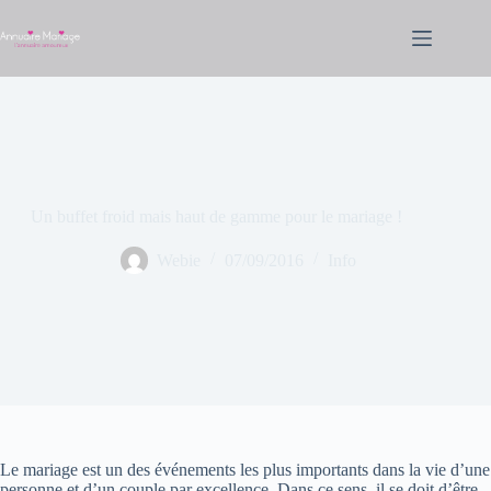
Passer
au
contenu
Un buffet froid mais haut de gamme pour le mariage !
Webie
07/09/2016
Info
Le mariage est un des événements les plus importants dans la vie d’une
personne et d’un couple par excellence. Dans ce sens, il se doit d’être